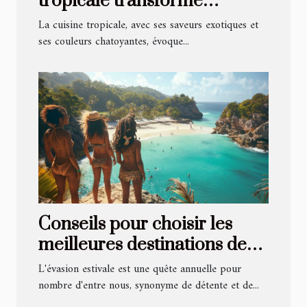
tropicale transforme
l'expérience culinaire sur la
La cuisine tropicale, avec ses saveurs exotiques et
côte
ses couleurs chatoyantes, évoque...
Conseils pour choisir les
meilleures destinations de
vacances d'été
L'évasion estivale est une quête annuelle pour
nombre d'entre nous, synonyme de détente et de...