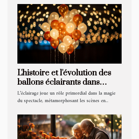
L'histoire et l'évolution des
ballons éclairants dans
l'industrie du spectacle
L’éclairage joue un rôle primordial dans la magie
du spectacle, métamorphosant les scènes en...