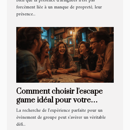
Bien que la présence d’araignées n’est pas
forcément liée à un manque de propreté, leur
présence...
Comment choisir l'escape
game idéal pour votre
prochain événement de
La recherche de l'expérience parfaite pour un
groupe
événement de groupe peut s'avérer un véritable
défi...