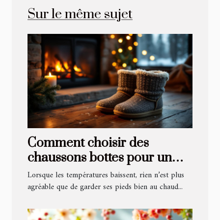
Sur le même sujet
Comment choisir des
chaussons bottes pour un
confort hivernal optimal ?
Lorsque les températures baissent, rien n’est plus
agréable que de garder ses pieds bien au chaud...