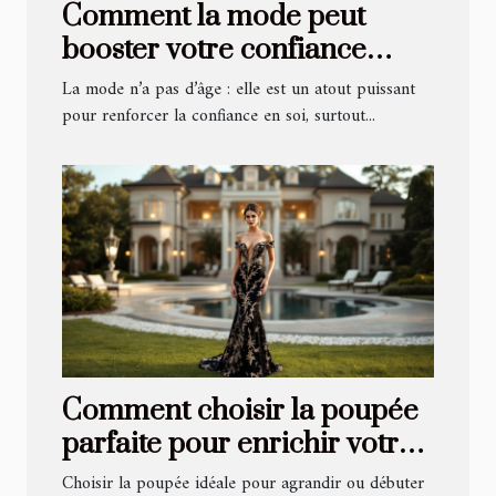
Comment la mode peut
booster votre confiance
pour des rencontres après
La mode n’a pas d’âge : elle est un atout puissant
50 ans
pour renforcer la confiance en soi, surtout...
Comment choisir la poupée
parfaite pour enrichir votre
collection ?
Choisir la poupée idéale pour agrandir ou débuter