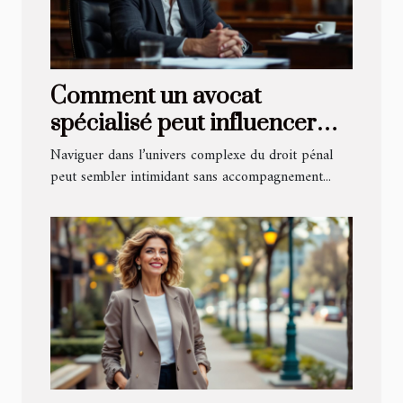
Comment un avocat
spécialisé peut influencer
l'issue de votre procès pénal
Naviguer dans l’univers complexe du droit pénal
?
peut sembler intimidant sans accompagnement...