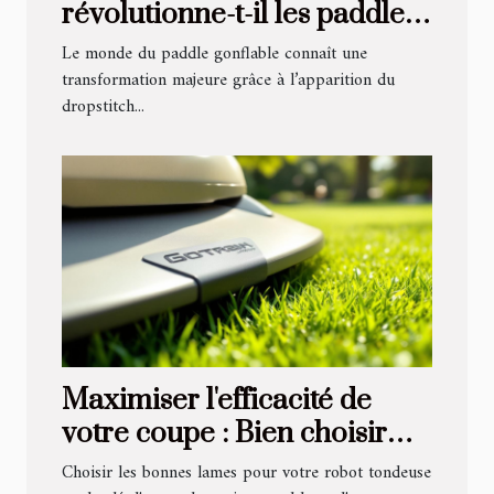
révolutionne-t-il les paddles
gonflables ?
Le monde du paddle gonflable connaît une
transformation majeure grâce à l’apparition du
dropstitch...
Maximiser l'efficacité de
votre coupe : Bien choisir
ses lames de robot tondeuse
Choisir les bonnes lames pour votre robot tondeuse