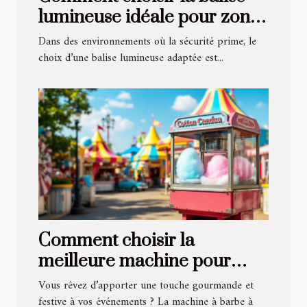
lumineuse idéale pour zones
à risque ?
Dans des environnements où la sécurité prime, le
choix d’une balise lumineuse adaptée est...
Comment choisir la
meilleure machine pour
faire des barbes à papa ?
Vous rêvez d’apporter une touche gourmande et
festive à vos événements ? La machine à barbe à