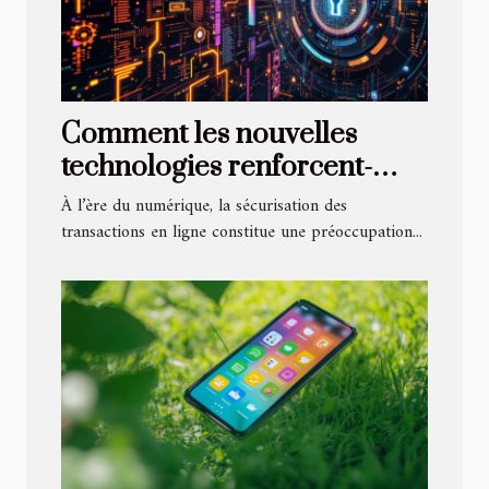
Comment les nouvelles
technologies renforcent-
elles la sécurité des
À l’ère du numérique, la sécurisation des
transactions en ligne ?
transactions en ligne constitue une préoccupation...