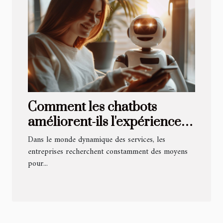
Comment les chatbots
améliorent-ils l'expérience
client dans le secteur des
Dans le monde dynamique des services, les
services ?
entreprises recherchent constamment des moyens
pour...