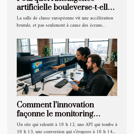
artificielle bouleverse-t-elle
la pédagogie en Europe ?
La salle de classe européenne vit une accélération
brutale, et pas seulement à cause des écrans...
Comment l’innovation
façonne le monitoring
moderne au-delà des
Un site qui ralentit à 10 h 12, une API qui tombe à
simples alertes
10 h 13, une conversion qui s’évapore à 10 h 14...