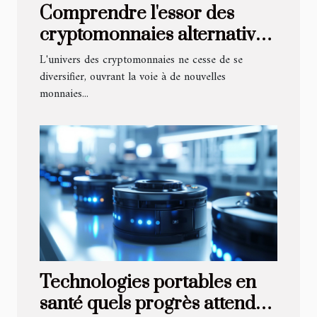
Comprendre l'essor des
cryptomonnaies alternatives
au-delà du Bitcoin et de
L'univers des cryptomonnaies ne cesse de se
l'Ethereum
diversifier, ouvrant la voie à de nouvelles
monnaies...
Technologies portables en
santé quels progrès attendre