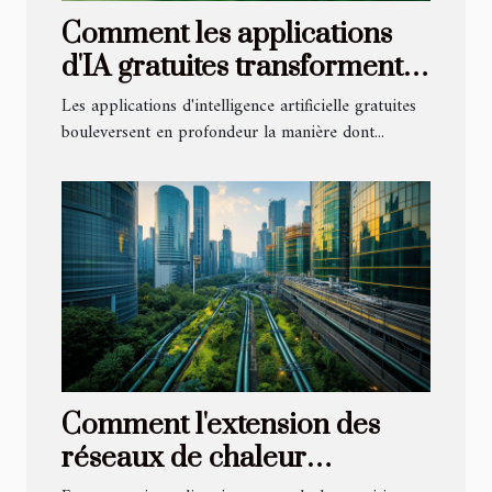
Comment les applications
d'IA gratuites transforment-
elles notre quotidien ?
Les applications d'intelligence artificielle gratuites
bouleversent en profondeur la manière dont...
Comment l'extension des
réseaux de chaleur
contribue-t-elle à la