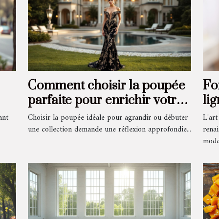
Comment choisir la poupée
Fo
parfaite pour enrichir votre
lig
s
collection ?
dé
ant
Choisir la poupée idéale pour agrandir ou débuter
L'art
une collection demande une réflexion approfondie...
rena
moder