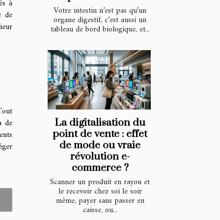
és à
Votre intestin n’est pas qu’un
e de
organe digestif, c’est aussi un
ieur
tableau de bord biologique, et...
Tout
La digitalisation du
a de
point de vente : effet
ents
de mode ou vraie
éger
révolution e-
commerce ?
Scanner un produit en rayon et
le recevoir chez soi le soir
même, payer sans passer en
caisse, ou...