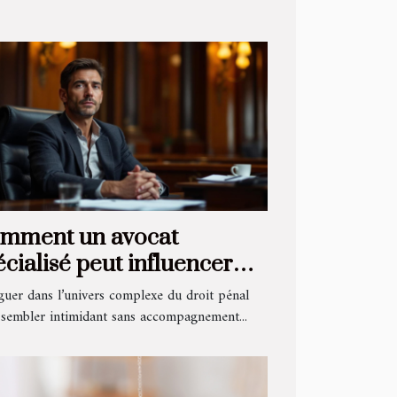
mment un avocat
écialisé peut influencer
issue de votre procès pénal
guer dans l’univers complexe du droit pénal
 sembler intimidant sans accompagnement...