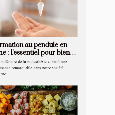
rmation au pendule en
ne : l'essentiel pour bien
buter et progresser
 millénaire de la radiesthésie connaît une
issance remarquable dans notre société
ne...