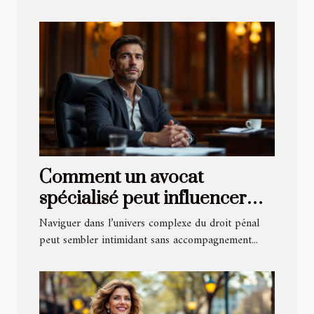
Comment un avocat
spécialisé peut influencer
l'issue de votre procès pénal
Naviguer dans l’univers complexe du droit pénal
?
peut sembler intimidant sans accompagnement...