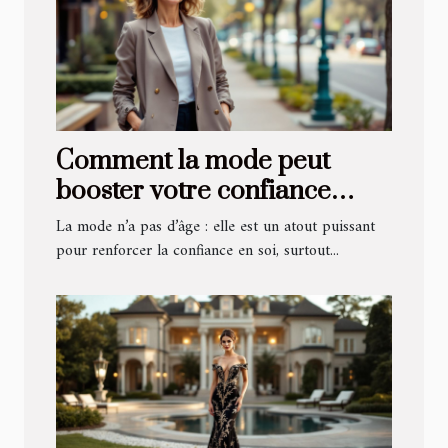
Comment la mode peut
booster votre confiance
pour des rencontres après
La mode n’a pas d’âge : elle est un atout puissant
50 ans
pour renforcer la confiance en soi, surtout...