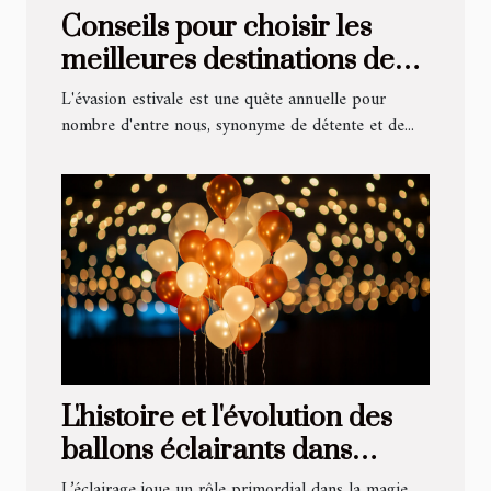
Conseils pour choisir les
meilleures destinations de
vacances d'été
L'évasion estivale est une quête annuelle pour
nombre d'entre nous, synonyme de détente et de...
L'histoire et l'évolution des
ballons éclairants dans
l'industrie du spectacle
L’éclairage joue un rôle primordial dans la magie