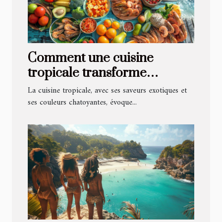
Comment une cuisine
tropicale transforme
l'expérience culinaire sur la
La cuisine tropicale, avec ses saveurs exotiques et
côte
ses couleurs chatoyantes, évoque...