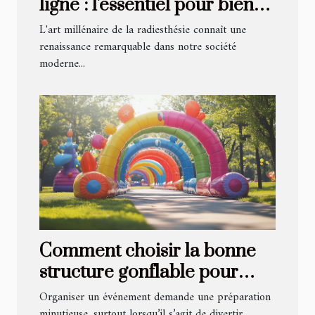
ligne : l'essentiel pour bien
débuter et progresser
L'art millénaire de la radiesthésie connaît une
renaissance remarquable dans notre société
moderne...
Comment choisir la bonne
structure gonflable pour
votre événement ?
Organiser un événement demande une préparation
minutieuse, surtout lorsqu’il s’agit de divertir...