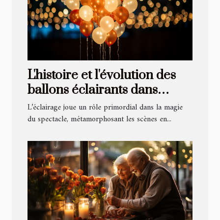
L'histoire et l'évolution des
ballons éclairants dans
l'industrie du spectacle
L’éclairage joue un rôle primordial dans la magie
du spectacle, métamorphosant les scènes en...