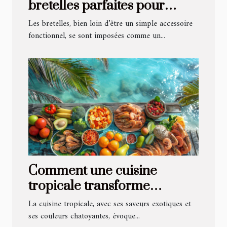
bretelles parfaites pour
chaque occasion
Les bretelles, bien loin d’être un simple accessoire
fonctionnel, se sont imposées comme un...
Comment une cuisine
tropicale transforme
l'expérience culinaire sur la
La cuisine tropicale, avec ses saveurs exotiques et
côte
ses couleurs chatoyantes, évoque...