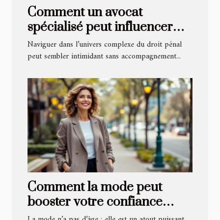
Comment un avocat
spécialisé peut influencer
l'issue de votre procès pénal
Naviguer dans l’univers complexe du droit pénal
?
peut sembler intimidant sans accompagnement...
Comment la mode peut
booster votre confiance
pour des rencontres après
La mode n’a pas d’âge : elle est un atout puissant