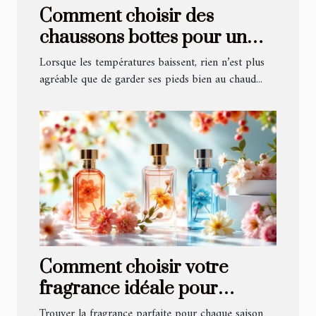
Comment choisir des
chaussons bottes pour un
confort hivernal optimal ?
Lorsque les températures baissent, rien n’est plus
agréable que de garder ses pieds bien au chaud...
Comment choisir votre
fragrance idéale pour
chaque saison ?
Trouver la fragrance parfaite pour chaque saison