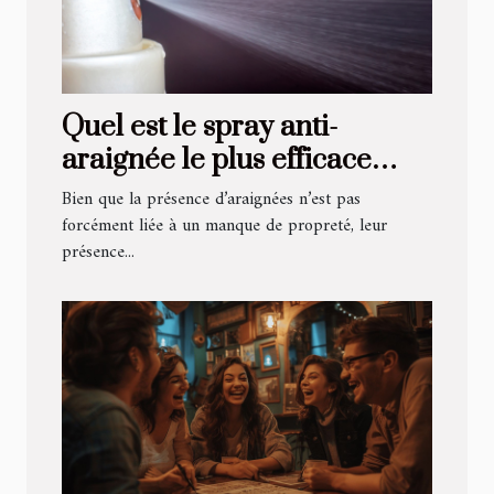
Quel est le spray anti-
araignée le plus efficace
pour sa maison ?
Bien que la présence d’araignées n’est pas
forcément liée à un manque de propreté, leur
présence...