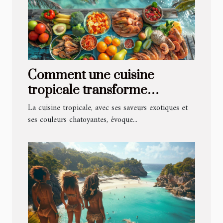
Comment une cuisine
tropicale transforme
l'expérience culinaire sur la
La cuisine tropicale, avec ses saveurs exotiques et
côte
ses couleurs chatoyantes, évoque...