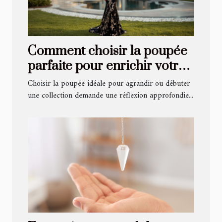
Comment choisir la poupée
parfaite pour enrichir votre
collection ?
Choisir la poupée idéale pour agrandir ou débuter
une collection demande une réflexion approfondie...