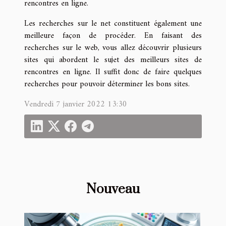
rencontres en ligne.
Les recherches sur le net constituent également une
meilleure façon de procéder. En faisant des
recherches sur le web, vous allez découvrir plusieurs
sites qui abordent le sujet des meilleurs sites de
rencontres en ligne. Il suffit donc de faire quelques
recherches pour pouvoir déterminer les bons sites.
Vendredi 7 janvier 2022 13:30
Nouveau