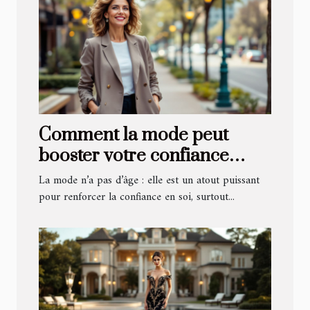
Comment la mode peut
booster votre confiance
pour des rencontres après
La mode n’a pas d’âge : elle est un atout puissant
50 ans
pour renforcer la confiance en soi, surtout...