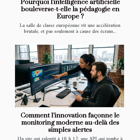
Pourquoi l'intelligence artificielle
bouleverse-t-elle la pédagogie en
Europe ?
La salle de classe européenne vit une accélération
brutale, et pas seulement à cause des écrans...
Comment l’innovation façonne le
monitoring moderne au-delà des
simples alertes
Un site qui ralentit à 10 h 12, une API qui tombe à