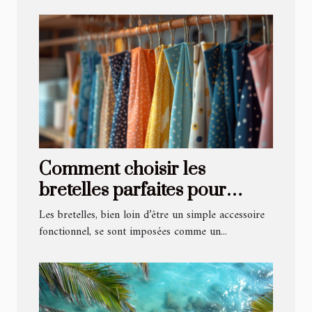
Comment choisir les
bretelles parfaites pour
chaque occasion
Les bretelles, bien loin d’être un simple accessoire
fonctionnel, se sont imposées comme un...