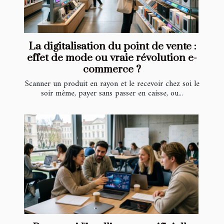
La digitalisation du point de vente :
effet de mode ou vraie révolution e-
commerce ?
Scanner un produit en rayon et le recevoir chez soi le
soir même, payer sans passer en caisse, ou...