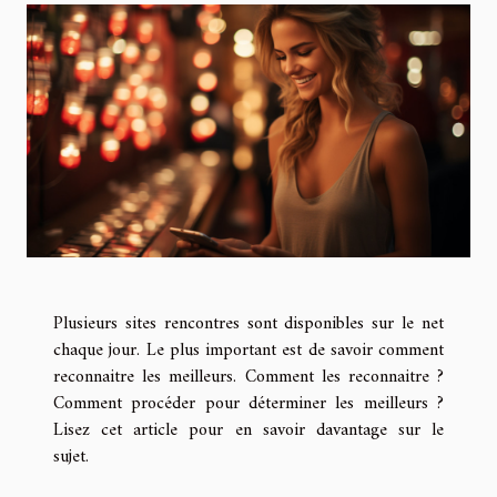
Plusieurs sites rencontres sont disponibles sur le net
chaque jour. Le plus important est de savoir comment
reconnaitre les meilleurs. Comment les reconnaitre ?
Comment procéder pour déterminer les meilleurs ?
Lisez cet article pour en savoir davantage sur le
sujet.