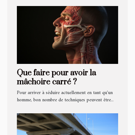
Que faire pour avoir la
mâchoire carré ?
Pour arriver à séduire actuellement en tant qu'un
homme, bon nombre de techniques peuvent être...