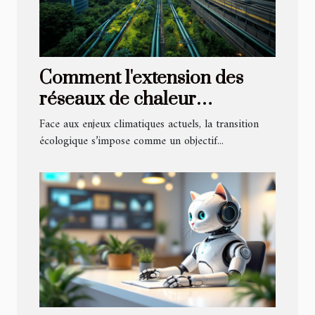
Comment l'extension des
réseaux de chaleur
contribue-t-elle à la
Face aux enjeux climatiques actuels, la transition
transition écologique ?
écologique s’impose comme un objectif...