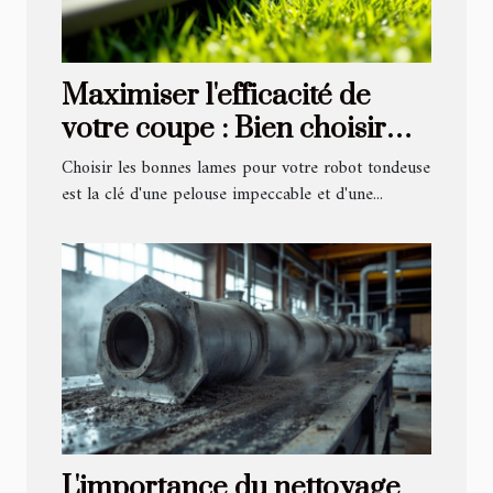
Maximiser l'efficacité de
votre coupe : Bien choisir
ses lames de robot tondeuse
Choisir les bonnes lames pour votre robot tondeuse
est la clé d'une pelouse impeccable et d'une...
L'importance du nettoyage