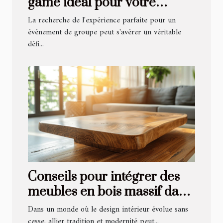
game idéal pour votre
prochain événement de
La recherche de l'expérience parfaite pour un
groupe
événement de groupe peut s'avérer un véritable
défi...
Conseils pour intégrer des
meubles en bois massif dans
un intérieur moderne
Dans un monde où le design intérieur évolue sans
cesse, allier tradition et modernité peut...