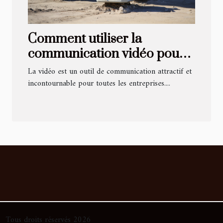
Comment utiliser la
communication vidéo pour
obtenir des résultats
La vidéo est un outil de communication attractif et
concrets ?
incontournable pour toutes les entreprises....
Tous droits réservés 2026