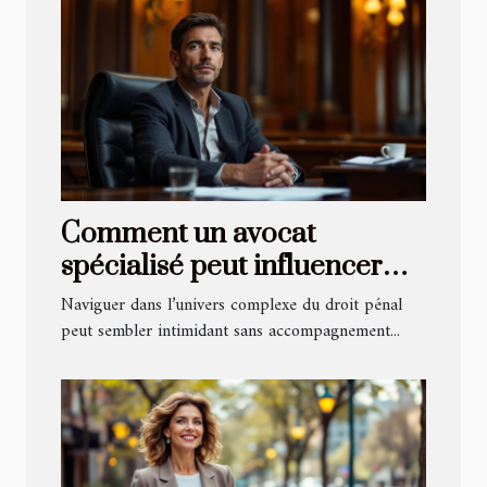
Comment un avocat
spécialisé peut influencer
l'issue de votre procès pénal
Naviguer dans l’univers complexe du droit pénal
?
peut sembler intimidant sans accompagnement...