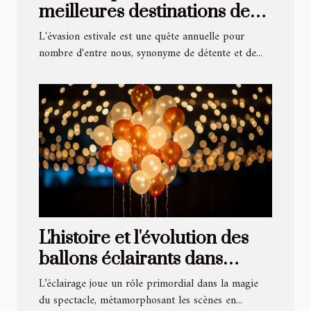
meilleures destinations de
vacances d'été
L'évasion estivale est une quête annuelle pour
nombre d'entre nous, synonyme de détente et de...
L'histoire et l'évolution des
ballons éclairants dans
l'industrie du spectacle
L’éclairage joue un rôle primordial dans la magie
du spectacle, métamorphosant les scènes en...