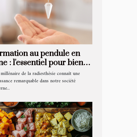
rmation au pendule en
ne : l'essentiel pour bien
buter et progresser
 millénaire de la radiesthésie connaît une
issance remarquable dans notre société
ne...