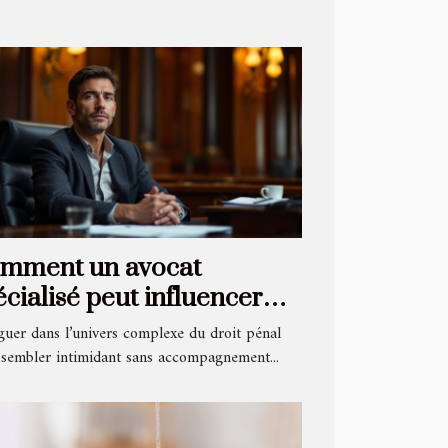
mment un avocat
écialisé peut influencer
issue de votre procès pénal
guer dans l’univers complexe du droit pénal
 sembler intimidant sans accompagnement...