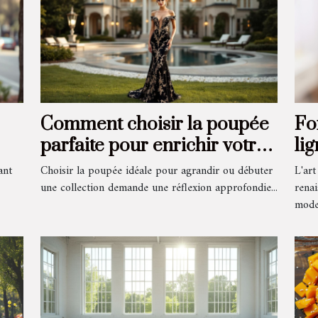
Comment choisir la poupée
Fo
parfaite pour enrichir votre
lig
s
collection ?
dé
ant
Choisir la poupée idéale pour agrandir ou débuter
L'art
une collection demande une réflexion approfondie...
rena
moder