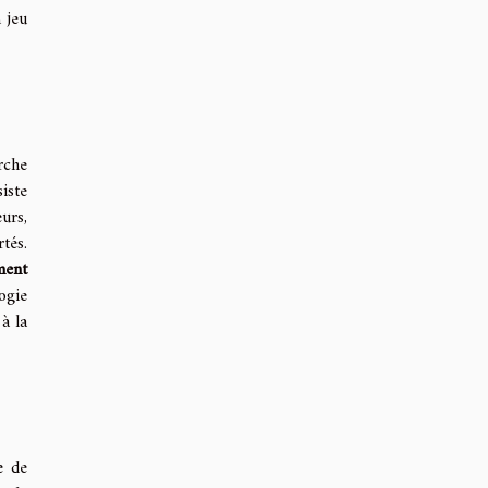
 jeu
rche
siste
urs,
tés.
ment
ogie
à la
e de