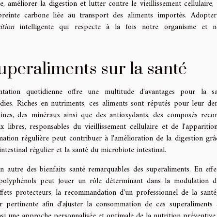
 améliorer la digestion et lutter contre le vieillissement cellulaire, 
preinte carbone liée au transport des aliments importés. Adopter
ition
intelligente qui respecte à la fois notre organisme et n
uperaliments sur la santé
entation quotidienne offre une multitude d'avantages pour la sa
es. Riches en nutriments, ces aliments sont réputés pour leur den
tamines, des minéraux ainsi que des antioxydants, des composés reco
 libres, responsables du vieillissement cellulaire et de l'apparitio
mation régulière peut contribuer à l'amélioration de la digestion grâ
intestinal régulier et la santé du microbiote intestinal.
 autre des bienfaits santé remarquables des superaliments. En effet
 polyphénols peut jouer un rôle déterminant dans la modulation d
fets protecteurs, la recommandation d'un professionnel de la santé,
r pertinente afin d'ajuster la consommation de ces superaliments 
insi une approche personnalisée et optimale de la nutrition préventive.