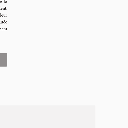
e la
ent,
leur
utée
nent