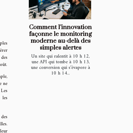
Comment l’innovation
façonne le monitoring
moderne au-delà des
ples
simples alertes
sérer
Un site qui ralentit à 10 h 12,
 des
une API qui tombe à 10 h 13,
oût.
une conversion qui s’évapore à
10 h 14...
ple,
e ne
 Les
 les
 des
les.
leur