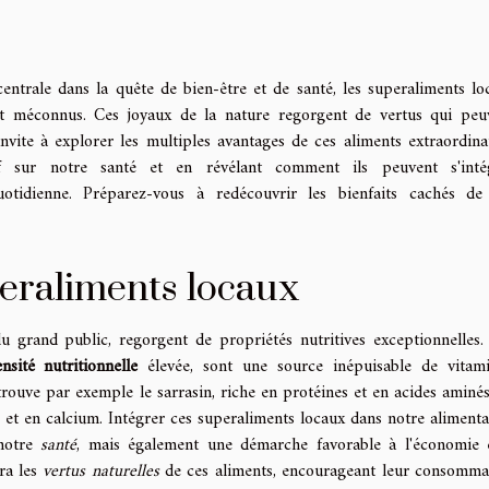
ntrale dans la quête de bien-être et de santé, les superaliments lo
ent méconnus. Ces joyaux de la nature regorgent de vertus qui peu
vite à explorer les multiples avantages de ces aliments extraordinai
f sur notre santé et en révélant comment ils peuvent s'inté
otidienne. Préparez-vous à redécouvrir les bienfaits cachés de
eraliments locaux
 grand public, regorgent de propriétés nutritives exceptionnelles.
nsité nutritionnelle
élevée, sont une source inépuisable de vitami
trouve par exemple le sarrasin, riche en protéines et en acides aminés
r et en calcium. Intégrer ces superaliments locaux dans notre alimenta
 notre
santé
, mais également une démarche favorable à l'économie 
era les
vertus naturelles
de ces aliments, encourageant leur consomma