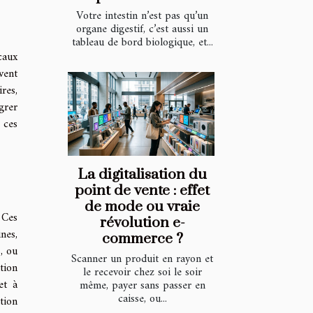
Votre intestin n’est pas qu’un
organe digestif, c’est aussi un
tableau de bord biologique, et...
caux
vent
res,
grer
 ces
La digitalisation du
point de vente : effet
de mode ou vraie
 Ces
révolution e-
nes,
commerce ?
, ou
Scanner un produit en rayon et
tion
le recevoir chez soi le soir
et à
même, payer sans passer en
caisse, ou...
tion