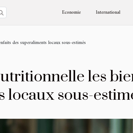
Economie
International
enfaits des superaliments locaux sous-estimés
tritionnelle les bie
s locaux sous-estim