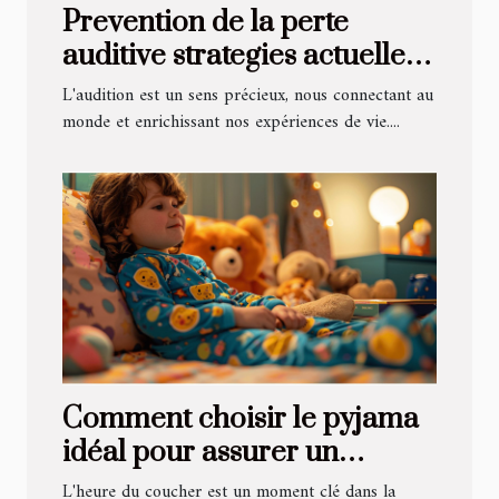
Prevention de la perte
auditive strategies actuelles
pour proteger votre ouie au
L'audition est un sens précieux, nous connectant au
quotidien
monde et enrichissant nos expériences de vie....
Comment choisir le pyjama
idéal pour assurer un
sommeil confortable à vos
L'heure du coucher est un moment clé dans la